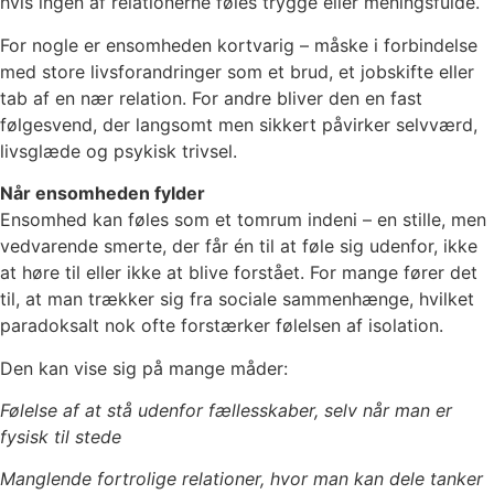
hvis ingen af relationerne føles trygge eller meningsfulde.
For nogle er ensomheden kortvarig – måske i forbindelse
med store livsforandringer som et brud, et jobskifte eller
tab af en nær relation. For andre bliver den en fast
følgesvend, der langsomt men sikkert påvirker selvværd,
livsglæde og psykisk trivsel.
Når ensomheden fylder
Ensomhed kan føles som et tomrum indeni – en stille, men
vedvarende smerte, der får én til at føle sig udenfor, ikke
at høre til eller ikke at blive forstået. For mange fører det
til, at man trækker sig fra sociale sammenhænge, hvilket
paradoksalt nok ofte forstærker følelsen af isolation.
Den kan vise sig på mange måder:
Følelse af at stå udenfor fællesskaber, selv når man er
fysisk til stede
Manglende fortrolige relationer, hvor man kan dele tanker