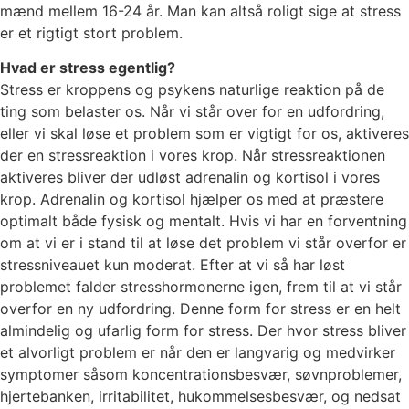
mænd mellem 16-24 år. Man kan altså roligt sige at stress
er et rigtigt stort problem.
Hvad er stress egentlig?
Stress er kroppens og psykens naturlige reaktion på de
ting som belaster os. Når vi står over for en udfordring,
eller vi skal løse et problem som er vigtigt for os, aktiveres
der en stressreaktion i vores krop. Når stressreaktionen
aktiveres bliver der udløst adrenalin og kortisol i vores
krop. Adrenalin og kortisol hjælper os med at præstere
optimalt både fysisk og mentalt. Hvis vi har en forventning
om at vi er i stand til at løse det problem vi står overfor er
stressniveauet kun moderat. Efter at vi så har løst
problemet falder stresshormonerne igen, frem til at vi står
overfor en ny udfordring. Denne form for stress er en helt
almindelig og ufarlig form for stress. Der hvor stress bliver
et alvorligt problem er når den er langvarig og medvirker
symptomer såsom koncentrationsbesvær, søvnproblemer,
hjertebanken, irritabilitet, hukommelsesbesvær, og nedsat